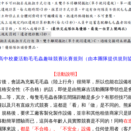
高中校慶活動毛毛蟲趣味競賽比賽規則（由本團隊提供規則
【活動說明】
片後，會認為充氣毛毛蟲
（陸上行舟）很簡單，所以也能在設備
規格安全性（不合格）的話，即使是由熊麻吉活動團隊帶領也是
....等，其次，每隻毛毛蟲各隊伍間隔距離是多少
？有那些技巧
撞以及只有直線方式競賽，這都是
「
看
」
和
「
做
」
是不同的。熊
、規格後，要求工廠客製化製作設備，並非和其他租借商家只是
移動簡單體驗而已，這與各年齡人員實際競賽是不同的
！同時
在
團隊來說，
都是
「
不合格
」
、
「
不安全
」
設備
，任何使用者（客