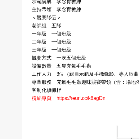
示範講解：李念育教練
主持帶領：
李念育
教練
＜競賽隊伍＞
老師組
：五隊
一年級：十
個班級
二年級：十
個班級
三年級：十個班級
競賽方式：一次
五
個班級
設備數量：
五
隻充氣毛毛蟲
工作人力：3位（親自示範及手機錄影、專人歌曲
專業服務：充氣毛毛蟲趣味競賽帶領（含：場地佈置
客制化旗幟桿
粉絲專頁
：
https://reurl.cc/k8agDn