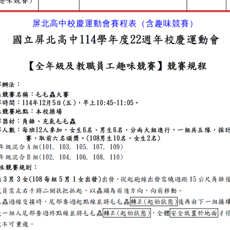
屏北高中校慶運動會賽程表（含趣味競賽）