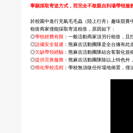
寧願採取寄送方式，而完全不敢親自到場帶領服
於校園中進行充氣毛毛蟲（陸上行舟）趣味競賽
租借商家僅能採取寄送租借，原因如下：
◎
學校經費有限
：
一般活動商家須另行租借，且
◎
設備安全疑慮
：熊麻吉活動團隊是全台擁有此
◎
欠缺帶領經驗
：熊麻吉活動團隊結合客製化規
◎
提供完善服務
：熊麻吉活動團隊除以上特色外
◎
簡化學校流程
：學校無須做任何場地佈置，僅