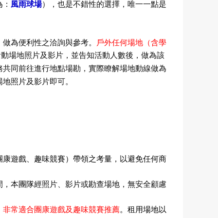
為：
風雨球場
）
，也是不錯性的選擇，唯一一點是
，做為便利性之洽詢與參考。
戶外任何場地（含學
活動場地照片及影片，並告知活動人數後，做為該
務共同前往進行地點場勘，實際瞭解場地動線做為
場地照片及影片即可。
團康遊戲、趣味競賽）帶領之考量，以避免任何商
間，
本團隊經照片、影片或勘查場地，
無安全顧慮
，
非常適合團康遊戲及趣味競賽推薦
。租用場地以