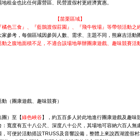
場地租金也比任何露營區
、民營渡假村更經濟實惠。
【苗栗區域】
『
橘色三食
』、
『
藍鵲渡假莊園
』
、
『飛牛牧場』等
帶領活動之
大家參考，
每個區域因參與人數
、需求
、主題不同，熊麻吉活動
活動之腹地面積不足，不適合該場地舉辦團康遊戲
、趣味競賽活
活動（團康遊戲
、趣味競賽）
集團）至
【
綠色峽谷
】
，約五百多人於此地進行團康遊戲及趣味
台：寬度有五十八公尺
、深度八十公尺，其場地可容納六百人無
源，可便於活動搭設
TRUSS
及音響設備，整體上來說西湖渡假村