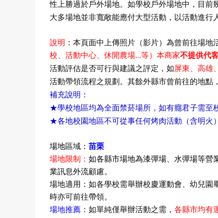
性上勝過於戶外場地。如學校戶外場地中，目前
大多場地並非寬敞能應付大型活動，以活動進行
說明
：
本頁面中上傳照片（影片）為曾前往場地
校
、活動中心
、休閒農場...等
）本商家
不提供代
、
活動評估是否可行與建議之評定，如
屏東
高雄
活動帶領流程之規劃。其餘外縣市曾前往的地點
補充說明：
★學校地區均為全面禁菸場所，如有癮君子需至
★各地校園地區不可從事任何烤肉活動（含明火
場地區域：
苗栗
場地限制
：
如
各縣市場地為漆彈場
、水彈場等營
業訊息外流顧慮。
場地適用：
如各學校需舉辦校慶運動會
、幼兒園
時亦可前往帶領。
場地推薦
：如單純僅舉辦活動之需，
各縣市均有