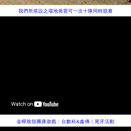
我們所搭設之
場地佈置
可
一次十隊同時競賽
金蟬脫殼團康遊戲：
台數科
&
鑫傳｜尾牙活動