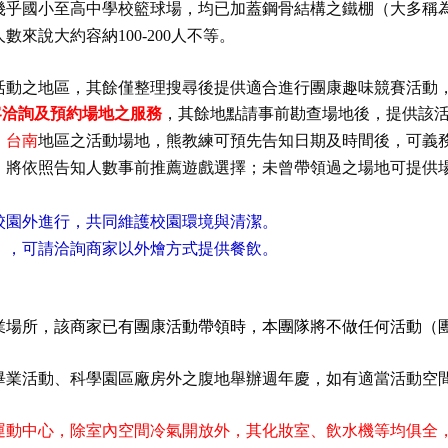
幾乎國小至高中學校籃球場，均已加蓋鋼骨結構之鐵棚（大多稱
人數來說大約容納
人不等。
100-200
活動之地區，其餘僅整理搜尋後提供適合進行團康趣味競賽活動
客洽詢及預約場地之服務
，其餘地點請事前勘查場地後，提供該
、
台南
地區之活動場地，熊教練可預先告知日期及時間後，可義
；未曾帶領過之場地可提供
，將依照告知人數事前推薦遊戲選擇
校園外進行，共同維護校園環境與清潔。
），可請洽詢商家以外燴方式提供餐飲。
業場所，
該商家已有
團康活動帶領時
，
本團隊將不做任何活動
（
畢業活動、科學園區廠房外之腹地舉辦週年慶，如有適當活動空
運動中心，除室內空間冷氣開放外，
其化妝室
、飲水機
等均俱全