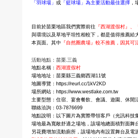
「羽球場」
或
「籃球場」為主要活動最佳選擇
，
目前於苗栗地區我們實際前往
『
西湖渡假村
』、
與環境以及草地平坦性相較下，都是值得推薦給
本頁面。其中
『
自然圈農場
』較不推薦，因其可
活動地點：苗栗.三義
地點名稱：
西湖渡假村
場地地址：
苗栗縣三義鄉西湖
11
號
地圖導覽：
https://reurl.cc/1kV2KD
場所網站：
https://www.westlake.com.tw
主要型態：住宿
、宴會餐飲、會議、遊園
、
休閒
聯絡洽詢：
03-7876699
地點說明：以下圖片為實際帶領客戶（光訊科技
場地最為寬敞舒適之場地，該場地總面積對面舞
另花費增加流動廁所，該場地內有設置舞台及電