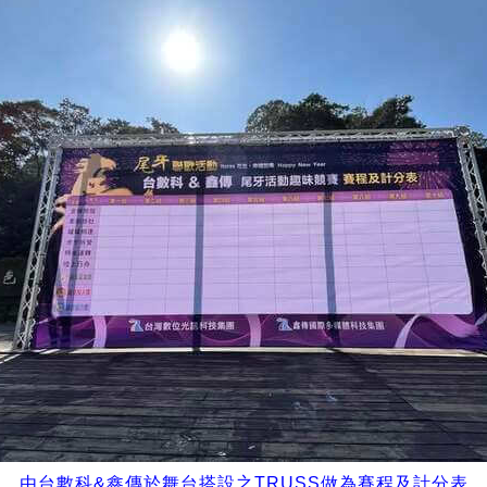
由台數科
&
鑫傳於舞台搭設之
TRUSS
做為賽程及計分表