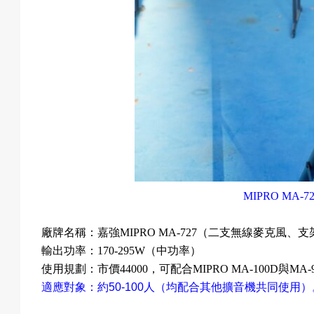
成
果
校
MIPRO MA-72
慶
廠牌名稱：
嘉強
MIPRO MA-727
（二支無線麥克風、支
輸出功率：
170-295W
（中功率）
使用規劃：
市價
44000
，
可配合
MIPRO MA-100D
與
MA-
適應對象：約
50-100
人（均配合其他擴音機共同使用）
活