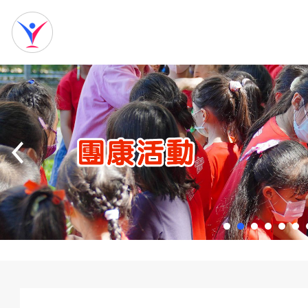
網
站
首
頁