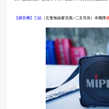
動
【擴音機】三組
（五隻無線麥克風
+
二支耳掛）本團隊
項
目
遊