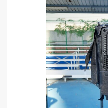
預
約
活
動