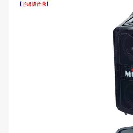
【
頂級擴音機
】
動
最
新
消