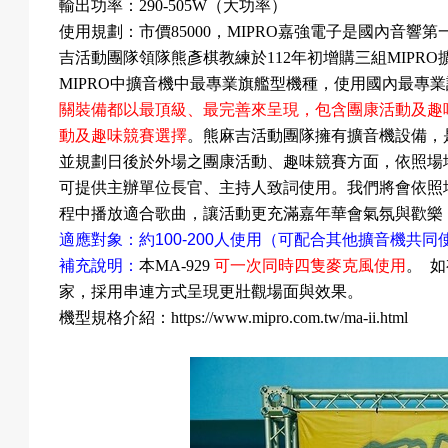
輸出功率：
290-505W
（大功率）
使用規劃：
市價
85000
，
MIPRO
嘉強電子是國內音響第
吉活動團隊領隊熊彥棋教練於
112
年初增購三組
MIPRO
MIPRO
中擴音機中最專業旗艦型機種，使用國內最專業
關裝備都以最頂級
、最完善來呈現，包含
團康活動及趣
動及趣味競賽選擇
。熊麻吉活動團隊擁有擴音機設備
，
並規劃日後於外場之團康活動
、趣味競賽方面，依照場
可提供主辦單位長官
、主持人致詞使用。
我們將會依照
程中播放適合歌曲，讓活動更充滿
嘉年華會氣氛與歡樂
適應對象：約
100-200
人使用
（可配合其他擴音機共同
補充說明：
本
MA-929
可一次同時四隻麥克風使用
。 
家，採用串連方式呈現更壯觀場面與效果。
機型規格介紹：
https://www.mipro.com.tw/ma-ii.html