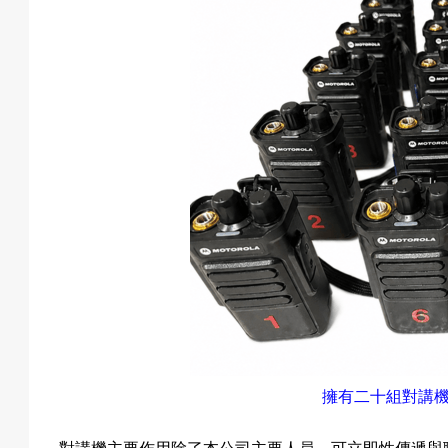
擁有
二
十
組對講