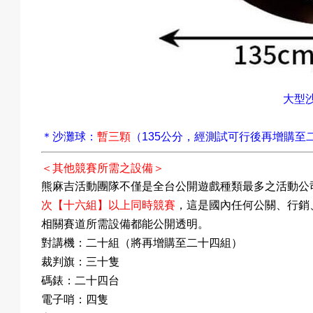
大型
＊
沙灘球
：
暫三顆
（
公分
，
經測試可行後
再增購至
135
＜其他
＞
競賽所需之設備
熊麻吉活動團隊不僅是全台公開遊戲種類最多之活動公
【十六組】以上同時競賽
，這是國內任何公關
、行銷
次
相關賽道所需設備都能公開透明。
對講機：二十組
（將再增購至
二十四組
）
：
裁判旗
三十隻
碼錶：二十四台
電子哨：四隻