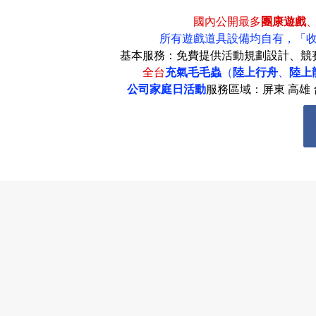
國內公開最多
團康遊戲
所有遊戲道具設備均自有，
「
基本服務：免費提供活動規劃設計、競
全台
充氣毛毛蟲
（
陸上行舟
、
陸上
公司家庭日活動
服務區域：屏東 高雄 台