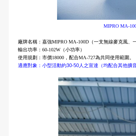
戲
MIPRO MA-10
選
廠牌名稱：
嘉強
MIPRO
MA-100D
（一支無線麥克風、
輸出功率：
60-102W
（小功率）
使用規劃：市價
18000
，
配合
MA-727
為共同使用範圍。
擇
適應對象：小型活動約
30-50
人之宣達（均配合其他擴
活
動