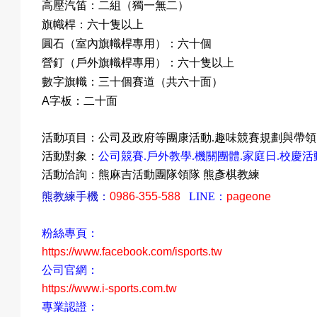
高壓汽笛
：二組
（獨一無二）
旗幟桿
：六十隻以上
圓石（室內旗幟桿專用）：六十個
營釘（戶外旗幟桿專用）：六十隻以上
數字旗幟：三十個賽道（共六十面）
：二十面
A
字板
活動項目：公司及政府等團康活動
.
趣味競賽規劃與帶領
活動對象：
公司競賽
.
戶外教學
.
機關團體
.
家庭日
.
校慶活
活動洽詢：熊麻吉活動團隊領隊
熊彥棋教練
熊教練手機：
0986-355-588
LINE
：
pageone
粉絲專頁：
https://www.facebook.com/isports.tw
公司官網：
https://www.i-sports.com.tw
專業認證：