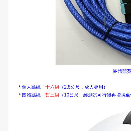
團體競
＊個人跳繩
：
十六組
（
公尺，成人專用）
2.8
＊團體跳繩
：
暫三組
（
公尺，經測試可行後再增購至
10