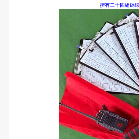
擁有
二
十四
組碼