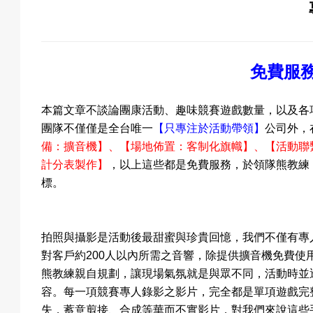
關
免費服
於
本篇文章不談論團康活動、趣味競賽遊戲數量，以及
各
團隊不僅僅是全台唯一
【只專注於活動帶領】
公司外，
我
備
：擴音機
】
、【場地佈置
：客制化旗幟
】
、【活動聯
計分表製作
】
，以上這些都是免費服務，於領隊熊教練
標。
們
拍照與攝影是活動後最甜蜜與珍貴回憶，我們不僅有專
對客戶約
200
人以內所需之音響，除
提供擴音機
免費
使
熊教練親自規劃，讓現場氣氛就是與眾不同，活動時並
活
容。每一項競賽專人錄影之影片，完全都是單項遊戲完
失，蓄意剪接、合成等華而不實影片，對我們來說這些