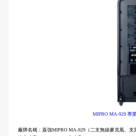
息
匯
款
退
MIPRO MA-929
專
廠牌名稱：
嘉強
MIPRO
MA-929
（二支無線麥克風、支
費