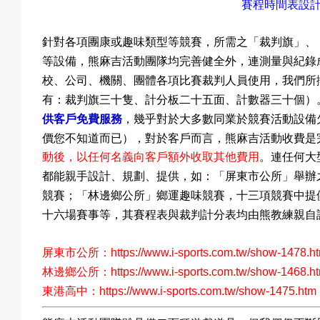
賽程時間表設
針對各項團康或趣味類型等競賽，所需之
「裁判旗」
、
等設備，熊麻吉活動團隊均完善健全外，連測量與紀錄
校
、
公司
、機關
、團體各項比賽裁判人員使用，
我們所
有
：
計分板二十五面
）
裁判旗三十隻、
、
計數器三十個
供客戶免費服務
，幾乎對於大多數同業於競賽活動設備
價您不知道而已
）
，對於客戶而言，熊麻吉活動收費是
動後，以任何名義向客戶額外收取其他費用
。連任何大
：
「
屏東市公所
」
舉辦
都能親手設計
、規劃
、提供，如
競賽
；
「
林邊鄉公所
」
鄉運趣味競賽，
十三項競賽中提
十六場
賽事等，其賽程表與裁判計分表均由熊教練親自
：
屏東市公所
https://www.i-sports.com.tw/show-1478.h
林邊鄉公所：
https://www.i-sports.com.tw/show-1468.h
：
東港高中
https://www.i-sports.com.tw/show-1475.htm