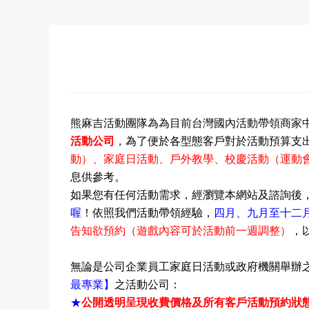
熊麻吉活動團隊為為目前台灣國內活動帶領商家
活動公司
，
為了便於各型態客戶對於活動預算支
動）
、家庭日活動
、
戶外教學
、校慶活動
（運動
息供參考。
如果您有任何活動需求，經瀏覽本網站及諮詢後
喔
！依照我們活動帶領經驗，
四
月
、
九
月
至十二
告知欲預約（遊戲內容可於活動前一週調整）
，
無論是公司企業員工家庭日活動或政府機關舉辦
最專業
】
之
活動公司：
★
公開透明呈現收費價格及所有客戶活動預約狀