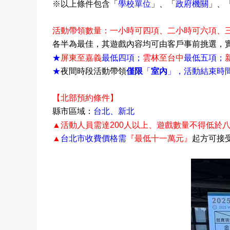
※以上條件包含「
學校單位
」、「
政府機關
」、
活動帶領數量
：一小時可四項
、
二小時可六項
、
各半為最佳，其遊戲內容均可由客戶事前挑選，
；
；
★
屏東至嘉義
最低四項
雲林至台中
最低五項
★
夜間時段活動帶領
僅限
「
室內
」，活動結束時
【北部預約條件】
縣市區域：
台北
、
新北
、遊戲數量不得低於
▲活動人員需達
200
人以上
▲
台北市收費價格
需
『
最低十一萬元
』
起方可接