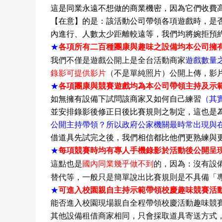
這是同業永遠不想做的商業機密，因為它們收費
【
在意
】的是
：該活動公司帶領各項遊戲時，是
內進行、人數太少距離較遠等，我們均將婉拒預
★
各項所有二百種團康與趣味之設備均本公司擁
遊戲數量
我們不僅是遊戲公開上是全台活動商家
錄影可提供影片
（不是單純照片）公開上傳，影
★
各項團康與競賽遊戲均為本公司帶領主持及示
如無擁有設備下試問該商家又如何自己練習
（其
並安排錄影後修正日後比賽規則之制定，這也是
公開主持帶領？所以政府公家機關最時常出現與
借道具先試完之後，我們相信都比他們更熟練與
★
每項競賽時均有專人手機錄影於活動後公開呈
這點也是
國內同業幾乎做不到
的，因為：沒有設
「
替代等，一般只是簡單說出比賽規則是不具備
★
可進入校園親自主持示範帶領校慶趣味競賽活
能否進入校園現場親自全程帶領校慶活動趣味競
其他設備租借商家相同，只會採取道具寄送方式