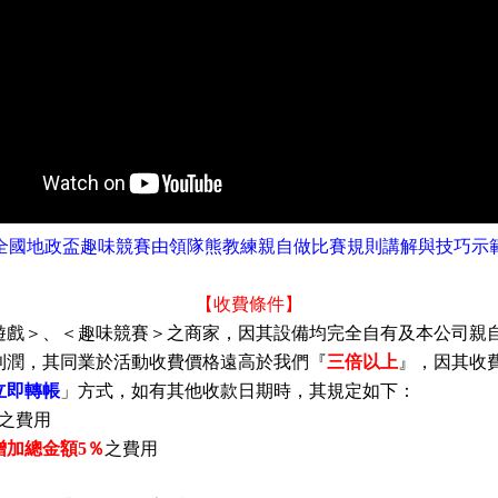
全國地政盃趣味競賽由領隊熊教練親自做比賽規則講解與技巧示
【收費條件】
遊戲＞、＜趣味競賽＞之商家，因其設備均完全自有及本公司親
利潤，其同業於活動收費價格遠高於我們『
三倍以上
』，因其收
立即轉帳
」方式，如有其他收款日期時，其規定如下：
之費用
增加總金額
5
％
之費用
】