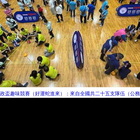
政盃趣味競賽（好運蛇進來）：來自全國共二十五支隊伍（公務