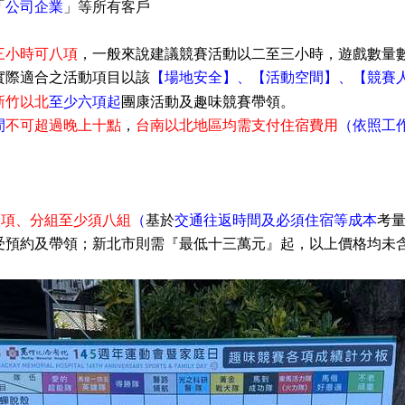
「
公司企業
」
等所有客戶
三小時可八項
，一般來說建議競賽活動以二至三小時，遊戲數量
實際適合之活動項目以該
【場地安全】
、
【活動空間
】
、
【競賽
新竹以北
至少六項起
團康
活動及趣味競賽帶領。
間
不可超過
晚上十點
，
台南以北
地區均需支付住宿費用
（依照工
八項
、分組至少須八組
（
基於
交通往返時間及必須住宿等成本
考
受預約及帶領；
新北市則需
『
最低十三萬元
』
起，以上價格均未