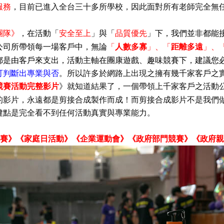
服務
，目前已進入全台三十多所學校，因此面對所有老師完全無
「
」
「
」
團隊》
，在活動
安全至上
與
品質優先
下，我們並非都能
「
」
「
」
公司所帶領每一場客戶中，無論
人數多寡
、
距離多遠
、
都是由客戶來支出，活動主軸在團康遊戲
、趣味競賽下，建議您
可判斷出專業與否
。所以許多於網路上出現之擁有幾千家客戶之
競賽活動完整影片
》就知道結果了
，一個帶領上千家客戶之活動
的影片，永遠都是剪接合成製作而成！而剪接合成影片不是我們
鍵點是完全看不到任何活動真實與專業能力。
賽》《家庭日活動》《企業運動會》
《政府部門競賽》
《政府親