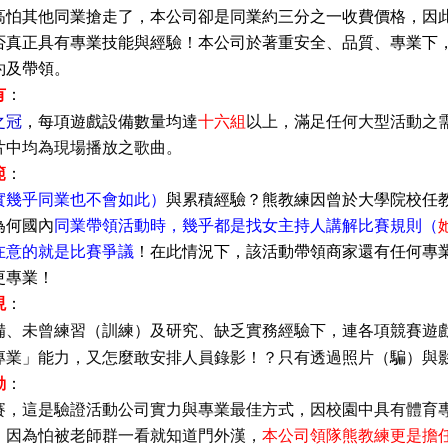
高怕其他同業搶走了，本公司卻是同業約三分之一收費價格，因
否真正具有專業技能與經驗！
本公司於著重安全
、品質
、專業下
約及帶領。
有
：
之冠
，每項遊戲設備數量均達
十六組
以上，滿足任何大型活動之
片中均為現場播放之歌曲。
範
：
實幾乎同業也不會如此）
與累積經驗？熊教練因曾於大學院校任
為何國內
同業帶領活動時，幾乎都是找女主持人講解比賽規則（
在意的就是比賽爭議
！在此情況下，該活動帶領商家還有任何專
更專業！
現
：
（訓練）及
備、未曾練習
研究、缺乏實務經驗下，
連各項競賽遊
專業」能力，又
（騙）
怎麼敢安排人員錄影！？只有透過照片
與
動
：
賽，這是驗證
活動公司實力與專業最佳方式
，因校園中具有體育
，因為怕被老師群一看就知道門外漢，
本公司領隊熊教練更是擔