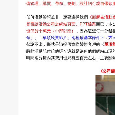
備管理
、購買
、帶領
、規劃
、設計均可親自帶領
任何活動帶領並非一定要選擇我們
《熊麻吉活動
之
是看該活動公司
網站頁面
、
PPT
檔案
而已，本
（中部以南）
也低於十萬元
，
因為這些每一分錢
領
」
、
「
單項競賽
影片
」兩種最基本條件下
，方
都說不出，那就是請提供實際帶領客戶的《
單項
？
將此活動託付給他嗎
這就是為何他們網站出現
時間兩分鐘內其費用也只有五百元左右，主要關
《公司競