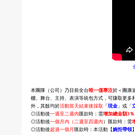
本團隊（公司）乃目前全台
唯一僅專注
於＜團康
棚、舞台、主持、表演等統包方式，可賺取更多
外，其餘均於
活動
當天
結束後採取
「
現金
」或「
◎活動後
一週至二週內
匯款時：需
增加總金額
3
％
◎活動後
一個月內
（
二週
至四週內
）
匯款時：需
◎活動後
超過一個月
匯款時：本活動
【
婉拒帶領