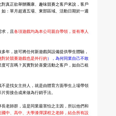
此對真正欲舉辦團康、趣味競賽之客戶來說，客戶
，
如：單月超過五場、東部區域、活動日期於一週
需求，且
各項遊戲均為本公司親自帶領，並有專人
教多年，故可將任何新遊戲與設備提供學生體驗，
她對於競賽遊戲也是外行的
），為何同業自己不敢
業度可言嗎？其實對於喜愛活動之客戶，如自己租
戲不是找女主持人，就是由體育方面學生上場帶領
影片剪接合成來做為行銷手法。
專長老師群，這是同業最害怕之主因，所以他們和
任國中
、高中
、大學漆彈課程之老師，結合所有設