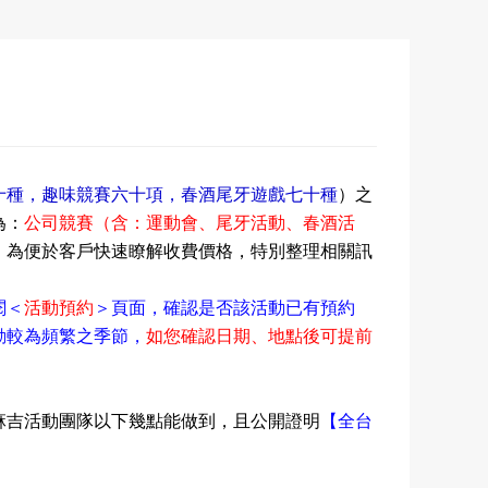
十種，趣味競賽六十項，春酒尾牙遊戲七十種
）之
為：
公司競賽（含：運動會、尾牙活動
、
春酒活
，為便於客戶快速瞭解收費價格，特別整理相關訊
閱
＜
活動預約
＞頁面，確認是否該活動已有預約
動
較為頻繁之季節，
如您確認日期
、地點後可提前
麻吉活動團隊以下幾點能做到，且公開證明
【
全台