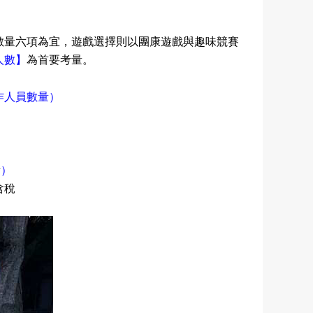
數量六項為宜，遊戲選擇則以團康遊戲與趣味競賽
人數
】
為首要考量。
作人員數量）
量
）
含稅