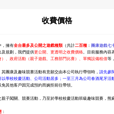
收費價格
團康遊戲七
中，擁有
全台
最多及公開之遊戲種類
（共計
二百種
：
出及規劃，我們提供
更公開
、更透明之收費價格
。
目前服務內容
會）
、
政府活動（親子遊戲
、工務部門比賽
）
、單獨設備租借
等
，其團康及趣味競賽活動有意願交由本公司執行帶領時
，
請先參
月以學校校慶活動
、
公司活動居多
；一至三月為公司春酒尾牙活
以免其他客戶因完成預約而婉拒前往帶領。
之親子闖關
、競賽活動，乃至於學校校慶活動班級趣味競賽，熊
態
：