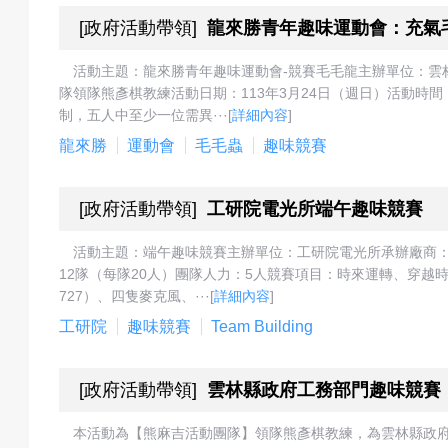
[
政府活動帶領
]
龍來勝青年趣味運動會：充氣
預
活動主題：龍來勝青年趣味運動會-競賽毛毛龍主辦單位：雲
隊領隊熊彥棋教練活動日期：113年3月24日（週日）活動時間
制，五人中至少一位需異···
[
詳細內容
]
龍來勝
運動會
毛毛蟲
趣味競賽
約
[
政府活動帶領
]
工研院電光所端午趣味競賽
活動主題：端午趣味競賽主辦單位：工研院電光所承辦廠商：
活
12隊（每隊20人）團隊人力：5人競賽項目：時來運轉、穿越時空
727）、四隻麥克風、···
[
詳細內容
]
工研院
趣味競賽
Team Building
動
[
政府活動帶領
]
雲林縣政府工務部門趣味競賽
本活動為【熊麻吉活動團隊】領隊熊彥棋教練，為雲林縣政