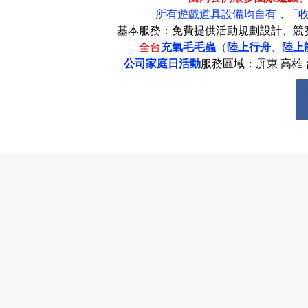
所有遊戲道具設備均自有，
「
息
基本服務：免費提供活動規劃設計、競
全台
充氣毛毛蟲
（
陸上行舟
、
陸上
公司家庭日活動
服務區域：屏東 高雄 台
匯
款
退
費