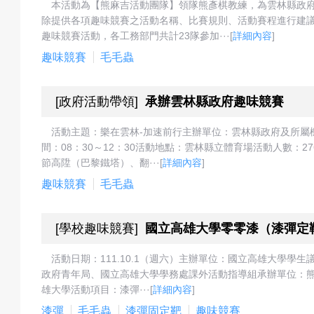
本活動為【熊麻吉活動團隊】領隊熊彥棋教練，為雲林縣政
成
除提供各項趣味競賽之活動名稱、比賽規則、活動賽程進行建
趣味競賽活動，各工務部門共計23隊參加···
[
詳細內容
]
趣味競賽
毛毛蟲
果
[
政府活動帶領
]
承辦雲林縣政府趣味競賽
活動主題：樂在雲林-加速前行主辦單位：雲林縣政府及所屬機
間：08：30～12：30活動地點：雲林縣立體育場活動人數：
校
節高陞（巴黎鐵塔）、翻···
[
詳細內容
]
趣味競賽
毛毛蟲
慶
[
學校趣味競賽
]
國立高雄大學零零漆（漆彈定
活動日期：111.10.1（週六）主辦單位：國立高雄大學
政府青年局、國立高雄大學學務處課外活動指導組承辦單位：熊麻
雄大學活動項目：漆彈···
[
詳細內容
]
活
漆彈
毛毛蟲
漆彈固定靶
趣味競賽