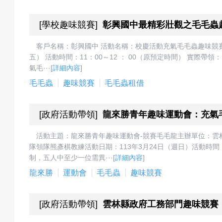
[
學校趣味競賽
]
彰興國中最精彩壯觀之毛毛蟲
預
客戶名稱：彰興國中 活動名稱：校慶活動充氣毛毛蟲趣味競賽 
五） 活動時間：11：00～12 ： 00（原預定時間） 實際帶領
氣毛···
[
詳細內容
]
毛毛蟲
趣味競賽
毛毛蟲租借
約
[
政府活動帶領
]
龍來勝青年趣味運動會：充氣
活
活動主題：龍來勝青年趣味運動會-競賽毛毛龍主辦單位：雲
隊領隊熊彥棋教練活動日期：113年3月24日（週日）活動時間
制，五人中至少一位需異···
[
詳細內容
]
龍來勝
運動會
毛毛蟲
趣味競賽
動
[
政府活動帶領
]
雲林縣政府工務部門趣味競賽