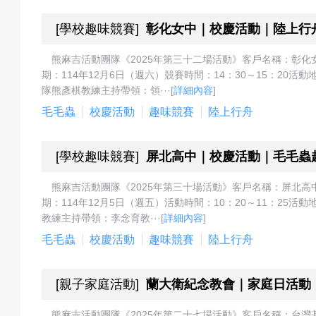
[
學校趣味競賽
]
彰化女中｜校慶活動｜陸上行
動
熊麻吉活動團隊《2025年第三十二場活動》客戶名稱：彰
期：114年12月6日（週六）競賽時間：14：30～15：2
隊熊彥棋教練主持帶領：領···
[
詳細內容
]
毛毛蟲
校慶活動
趣味競賽
陸上行舟
項
[
學校趣味競賽
]
屏北高中｜校慶活動｜毛毛蟲
目
熊麻吉活動團隊《2025年第三十場活動》客戶名稱：屏北
期：114年12月5日（週五）活動時間：10：20～11：2
教練主持帶領：李念育教···
[
詳細內容
]
毛毛蟲
校慶活動
趣味競賽
陸上行舟
遊
[
親子家庭活動
]
蘭大衛紀念教會｜家庭日活動
熊麻吉活動團隊《2025年第二十七場活動》客戶名稱：台