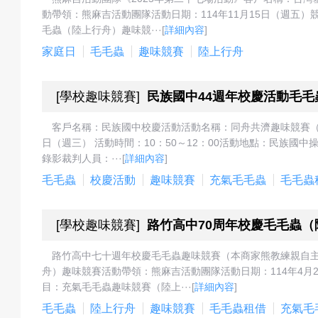
戲
動帶領：熊麻吉活動團隊活動日期：114年11月15日（週五）
毛蟲（陸上行舟）趣味競···
[
詳細內容
]
家庭日
毛毛蟲
趣味競賽
陸上行舟
選
[
學校趣味競賽
]
民族國中44週年校慶活動毛毛
客戶名稱：民族國中校慶活動活動名稱：同舟共濟趣味競賽（
日（週三） 活動時間：10：50～12：00活動地點：民族
擇
錄影裁判人員：···
[
詳細內容
]
毛毛蟲
校慶活動
趣味競賽
充氣毛毛蟲
毛毛蟲
[
學校趣味競賽
]
路竹高中70周年校慶毛毛蟲
活
路竹高中七十週年校慶毛毛蟲趣味競賽（本商家熊教練親自
舟）趣味競賽活動帶領：熊麻吉活動團隊活動日期：114年4月2
目：充氣毛毛蟲趣味競賽（陸上···
[
詳細內容
]
動
毛毛蟲
陸上行舟
趣味競賽
毛毛蟲租借
充氣毛