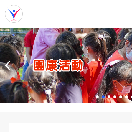
網
站
首
頁