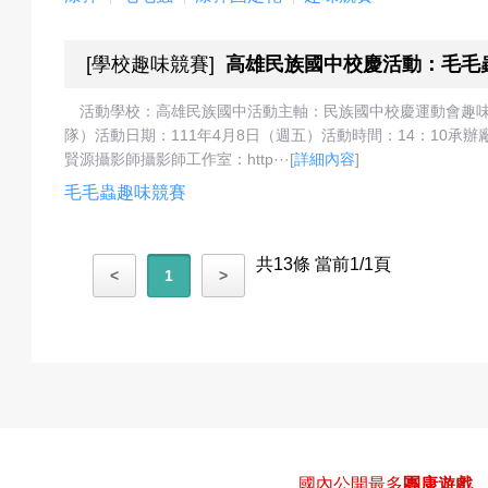
[
學校趣味競賽
]
高雄民族國中校慶活動：毛毛
動
活動學校：高雄民族國中活動主軸：民族國中校慶運動會趣
隊）活動日期：111年4月8日（週五）活動時間：14：10
賢源攝影師攝影師工作室：http···
[
詳細內容
]
最
毛毛蟲趣味競賽
共13條 當前1/1頁
<
1
>
新
消
國內公開最多
團康遊戲