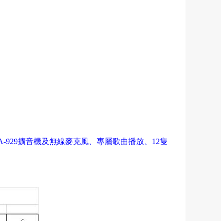
-929
擴音機及無線麥克風、專屬歌曲播放、
12
隻