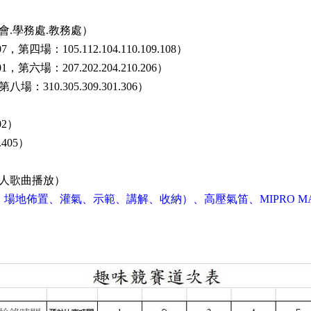
會
學務處
教務處）
.
.
，第四場：
）
07
105.112.104.110.109.108
，
第六場：
）
01
207.202.204.210.206
第八場：
）
310.305.309.301.306
）
02
）
.405
人歌曲播放）
：場地佈置、灌氣、示範、講解、收納）、高壓氣笛、
MIPRO MA