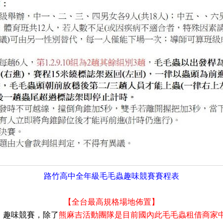
路竹高中全年級毛毛蟲趣味競賽賽程表
【全台最高規格場地佈置】
）趣味競賽，除了
熊麻吉活動團隊是目前國內此毛毛蟲租借商家