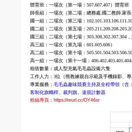
體育班：一場次（第一場：
）體育班
507.607.407
師長組：一場次（第二場：總務處
國二教師
家長
.
.
國一組：二場次（第三場：
102.101.103.106.111.1
國二組：二場次（第五場：
205.211.209.208.203.2
國三組：二場次（第七場：
，
303.308.302.307.304
高三組：一場次（第九場：
）
601.605.606
高二組：一場次（第十場：
505.501.504.503.506.5
高一組：一場次（第十一場：
406.402.403.401.404
租借數量：成人型充氣毛毛蟲設備六隻
工作人力：
位（熊教練親自示範及手機錄影、專
3
專業服務：
毛毛蟲趣味競賽主持及全程帶領（含
客制化旗幟桿、裁判旗、違規計數器
粉絲專頁：
https://reurl.cc/OY46xr