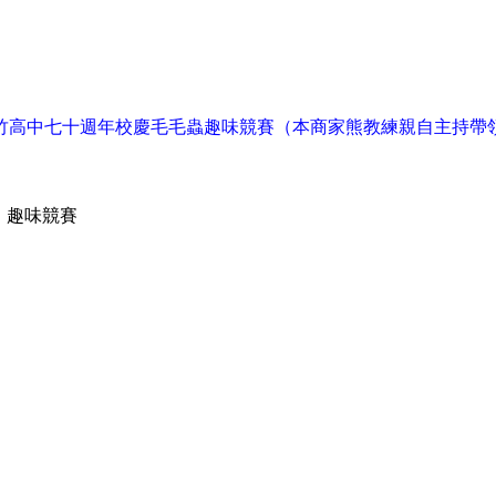
竹高中七十週年校慶毛毛蟲趣味競賽
（本商家熊教練親自主持帶
）
趣味競賽