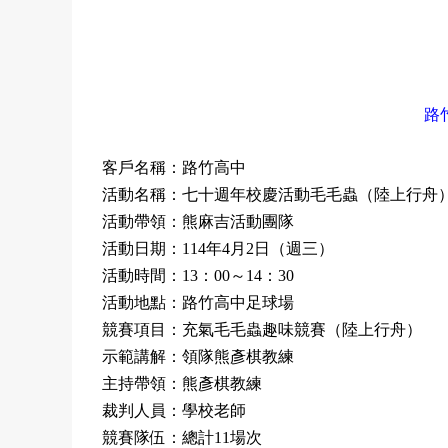
路
客戶名稱：路竹高中
活動名稱：七十週年校慶活動毛毛蟲
（
陸上行舟
活動帶領：熊麻吉活動團隊
活動日期：
年
月
日（週三）
114
4
2
活動時間：
：
～
：
13
00
14
30
活動地點：路竹高中足球場
競賽項目：充氣毛毛蟲趣味競賽（陸上行舟）
示範講解：領隊熊彥棋教練
主持帶領：熊彥棋教練
裁判人員：學校老師
競賽隊伍：總計
場次
11