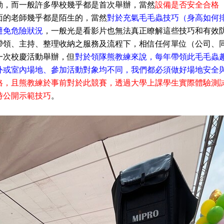
動，而一般許多學校幾乎都是首次舉辦，當然
設備是否安全合格
面的老師幾乎都是陌生的，當然
對於充氣毛毛蟲技巧（身高如何
避免危險狀況
，一般光是看影片也無法真正瞭解這些技巧和有效
帶領
、主持
、整理收納之
服務及流程下，相信任何單位（公司
、
一次校慶活動舉辦，但
對於領隊熊教練來說，每年帶領此毛毛蟲
外或室內場地、參加活動對象均不同，我們都必須做好場地安全
格，且熊教練於事前對於此競賽，透過大學上課學生實際體驗測
時公開示範技巧
。