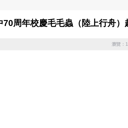
中70周年校慶毛毛蟲（陸上行舟）
瀏覽：10