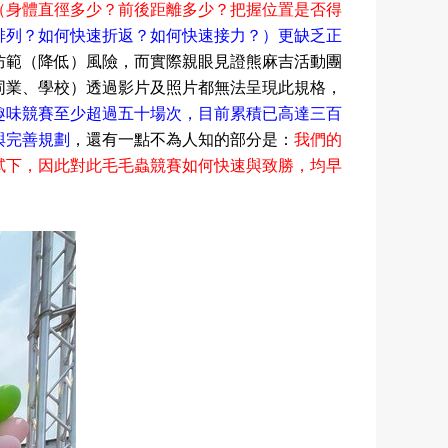
（身體直徑多少？前後距離
多少？
把握位置是否得
排列？如何快速折返？如何快速接力？）更缺乏正
防範（降低）風險，而實際親眼見證
熊麻吉活動團
同業
、學校）
透過影片及照片都無法呈現此規格，
趣味競賽至少超過五十場次，目前累積已高達三百
與完善規劃
，還有一點不為人知的部分是：
我們的
試下，因此對此毛毛蟲競賽如何快速與致勝，均早