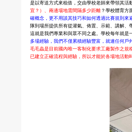
是以寄送方式來租借，交
由學校老師來帶領其活
宜？）、兩邊
場地需間隔多少距離
？學校體育方
確概念，更不用談其技巧和如何透過比賽規則來
隊
到場所提供所有從灌氣、佈置、示範、講解
、
這就是我們專業和與眾不同之處。學校每年就是
多場經驗，我們不僅累積經驗豐富，就連任何戶
毛毛蟲是目前國內唯一客制化要求工廠製作之規
已建立正確流程與經驗，所以才能於各場地
活動