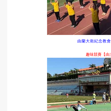
動
由蘭大衛紀念教會
最
趣味競賽【由
新
消