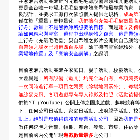
在
熊麻吉活動團隊針對充氣毛毛蟲設備帶領
和其他活動
更是全台唯一每場此毛毛蟲趣味競賽帶領最專業商家。
良設計，並要求工廠再次依照個人提供之規格，
成為第
僅在於
「重量」更輕量化，
我們擁有充氣毛毛蟲數量高
行舟）數量上不是
熊教練所想要的目標
，而是
建立及傳
論如何精彩與豐富，過程中出現身體之傷害，這是帶領
上行舟
（充氣毛毛蟲
）親自
帶領之影片公開於自己網站中
自帶領之場次已超過四百多場
，除了擁有豐富經驗外，
業場地佈置」
及
「賽前安全講解」
之證明。
目前熊麻吉活動團隊在家庭日
、親子活動
、校慶活動
、
大差異是：
所有設備（道具）均完全為自有
、各項競賽
一次同時進行單一項目之競賽（除場地因素外）
、每場
無線麥克風
、各項遊戲專有專人錄影及拍照（活動後提
們於
YT
（
YouTube
）公開上傳之團康遊戲、趣味競賽
下，任何公司日活動
、家庭日活動
、政府親子活動
、校
動上』絕對是您值得信賴的專業活動公司
，因為
我們是
做任何統包之音響
、帳棚
、舞台
、餐飲
、市集
、住宿等
是目前國內公開呈現
遊戲數量最多
之公司！