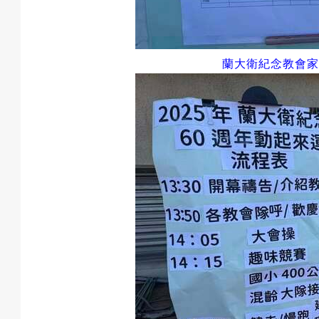
預
蘭大衛紀念教會家
約
活
動