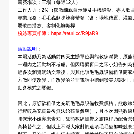
競賽場次：三場（每隊12人）
工作人力：2位（熊教練親自示範及手機錄影、專人歌
專業服務：毛毛蟲趣味競賽帶領（含：場地佈置、灌氣、示
動
屬歌曲播放、客制化旗幟桿
粉絲專頁相簿：
https://reurl.cc/R9jaR9
項
活動說明
：
本場活動乃為活動前四天主辦單位與熊教練聯繫，原熊
一週內之活動均不考慮。但因聯繫窗口之宋小姐告知為
經多次瀏覽網站文章後，與其他該毛毛蟲設備租借商家
目
方做即使改變，而改變的並非電話中聽到讚美與認同，
動會模式之關鍵。
因此，原訂欲租借之充氣毛毛蟲設備收費價格，熊教練
遊
行程較為充實最後無法給孩童參與），且本次因熊教練
聯繫宋小姐亦未告知，故熊教練攜帶之旗幟桿乃配合營
高椅替代之。
但以上不減大家對於這項毛毛蟲趣味競賽