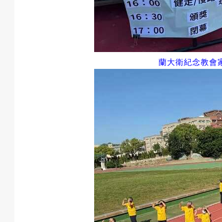
成
果
蘭大衛紀念教會
校
慶
活