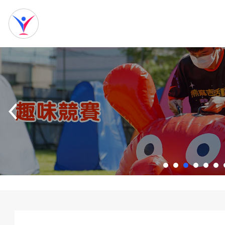
網
站
首
頁