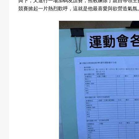
與下，又進行一場加碼友誼賽，熊教練除了親自帶領主
戲
競賽掀起一片熱烈歡呼，這就是他最喜愛與欲營造氣氛
選
擇
活
動