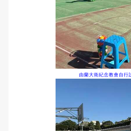
息
匯
款
由蘭大衛紀念教會自行
退
費