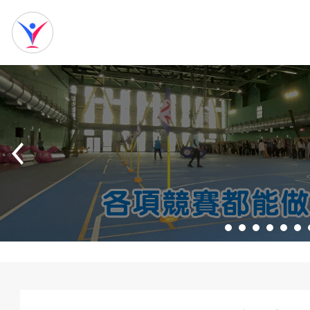
網
站
首
頁