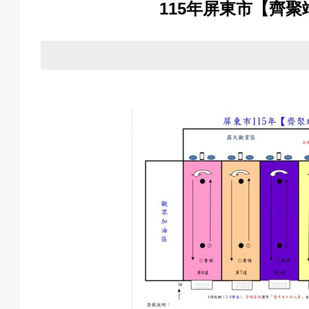
115年屏東市【齊
關
於
我
們
活