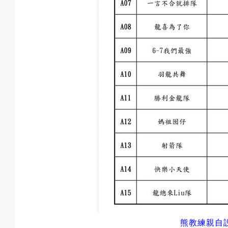
成
果
校
慶
活
熊教練親自