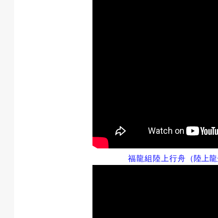
福龍組
陸上行舟
（陸上龍