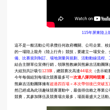
115
年屏東陸上
這不是一般活動公司承攬任何政府機關
、公司企業
、校
的一場陸上龍舟（陸上行舟）競技，要建立一場安全
、
備、比賽規則制訂、場地測量與規劃、活動動線流程、
結合主辦單位宣傳行銷，領隊熊教練與熊麻吉活動團隊
大組別共計吸引
123
隊
，總競賽次高達
44
場次
（含示範
今年每個組別每場次競賽最多可
一次達八隊同時競賽
，
＜本次帶領後已突破五
熊麻吉活動團隊擁有
超過四百場
然已經成為此項趣味競賽運動中，最值得信賴之專業公
競賽，其參加隊伍
及競賽場次
最多，場面最盛大之活動