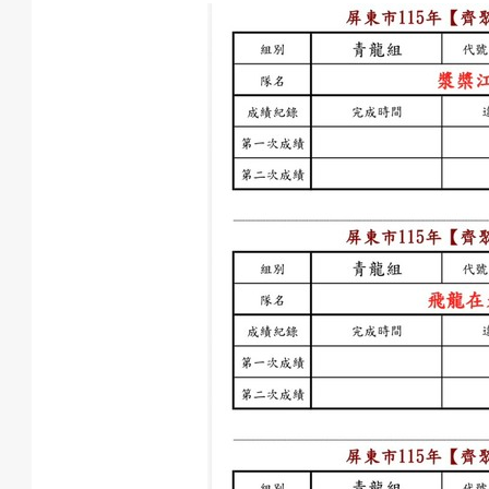
動
最
新
消