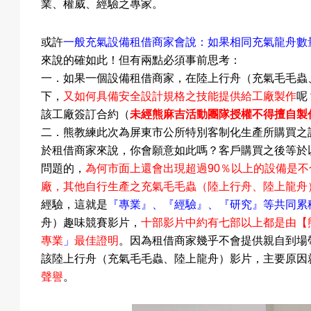
業
、權威
、
經驗之專家。
或許
一般充氣設備租借商家會說：如果相同
充氣龍舟
數
來說的確如此！但有兩點必須事前思考：
一．如果一個設備租借商家，
在陸上行舟（充氣毛毛蟲
下，
又如何具備安全設計規格之技能提供給工廠製作
呢
該工廠簽訂合約（
未經熊麻吉活動團隊授權不得擅自製
二
．
熊教練此次為屏東市公所特別客制化生產所購買之
於租借商家來說，你會願意如此嗎？客戶購買之後等於
問題的，
為何市面上還會出現超過
90
％以上的設備是不
廠，其他自行生產之充氣毛毛蟲（陸上行舟
、陸上龍舟
經驗，這就是
『專業』、
『經驗』、
『研究』等共同累
舟
）趣味競賽影片，
十部影片中約有七部以上都是由
【
專業
」
最佳證明
。因為租借商家幾乎不會提供親自到場
該
陸上行舟（充氣毛毛蟲、陸上龍舟）影片，主要原因
聲譽
。