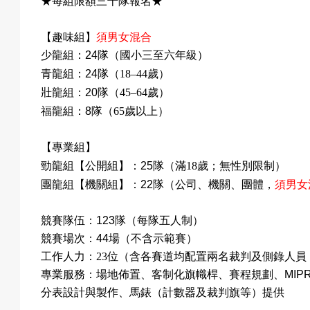
★每組限額三十隊報名★
【趣味組】
須男女混合
少龍組：24隊（國小三至六年級）
歲
青龍組：24隊（
18–44
）
歲
壯龍組：20隊（
45–64
）
歲以上
福龍組：8隊（
65
）
【專業組】
滿
歲；無性別限制
勁龍組【公開組】：25隊（
18
）
公司、機關、團體，
須男女
團龍組【機關組】：22隊（
競賽隊伍：123隊（每隊五人制）
競賽場次：44場（不含示範賽）
工作人力：
23
位（含各賽道均配置兩名裁判及側錄人員
專業服務：場地佈置、客制化旗幟桿、賽程規劃、MIPRO
分表設計與製作、馬錶（計數器及裁判旗等）提供