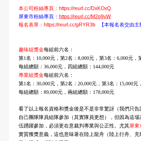
本公司粉絲專頁：
https://reurl.cc/DxKOxQ
屏東市粉絲專頁：
https://reurl.cc/M2g9vW
報名表單
：
https://reurl.cc/gRYR3b
【本報名表交由主
趣味組獎金
每組前六名：
第
名：
元，
第
名：
元
，
第
名：
元，
1
10,000
2
8,000
3
6,000
每組總額：
元
，
四組總額：
元
36,000
144,000
專業組獎金
每組前六名：
第
名：
元，
第
名：
元，
第
名：
元
1
30,000
2
20,000
3
15,000
每組總額：
元，
兩組總額：
元
89,000
178,000
（
我們只告
看了以上報名資格和獎金後是不是非常驚訝
自己團隊隊員組隊參加
（
其實隊員更想），但因為這場
伍踴躍參加，必須更在意裁判專業與公正性。尤其
屏東
實質獲獎意義，這也意味著在陸上龍舟
（陸上行舟
、充