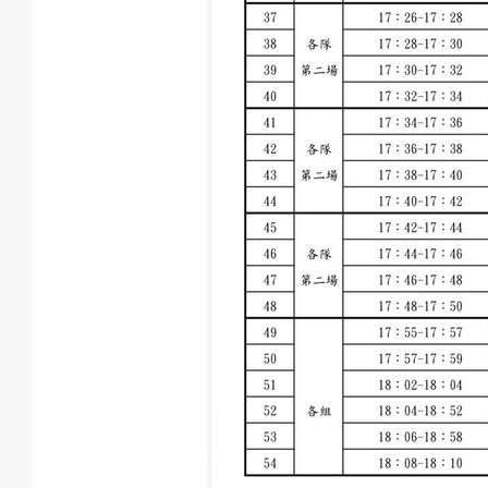
戲
選
擇
活
動