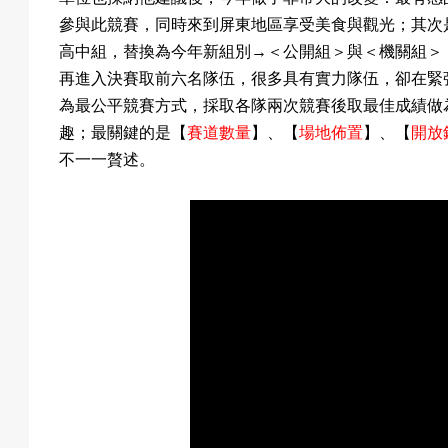
參與此競賽，同時來到屏東地區享受美食與觀光
；
其次
高中組，替換為今年新組別
→
＜公開組＞與＜機關組＞
再進入決賽取前六名隊伍，很多具有實力隊伍，卻在緊
為最公平競賽方式，採取各隊兩次競賽後取最佳成績做
趣
；最關鍵的是
【
賽道數量
】
、
【
場地佈置
】
、【
開放
不一一贅述。