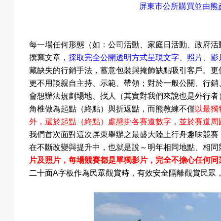
屏東市公所購買並由熊
每一場任何形態
（如
：公司活動
、家庭日活動
、政府
活
撰寫文章，
採取完全公開透明方式呈現文字
、照片
、影
藏缺失的行銷手法，蓄意包裝與掩飾缺點吸引客戶。更
更不用談親自主持
、示範
、帶領
；對於一般公關
、行銷
會想辦法規劃場地
、找人（其實對我們來說也是外行者
角椎做為起點（終點）與折返點，而熊教練不僅
以最獨
外，還於起點
（終點）
處懸掛各賽道數字，並於賽道周
我們首次面對這次屏東舉辦之最盛大陸上行舟趣味競賽
在不斷改變與提升中，也就是說～明年相同地點
、相同
片及照片，每場競賽都是單獨影片，完全不擔心任何同
二十面
A
字板作為民眾觀賞時，有效安全隔離觀賞民眾