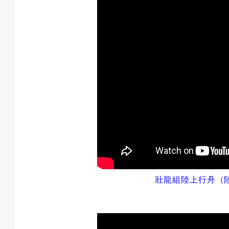
壯龍組
陸上行舟
（