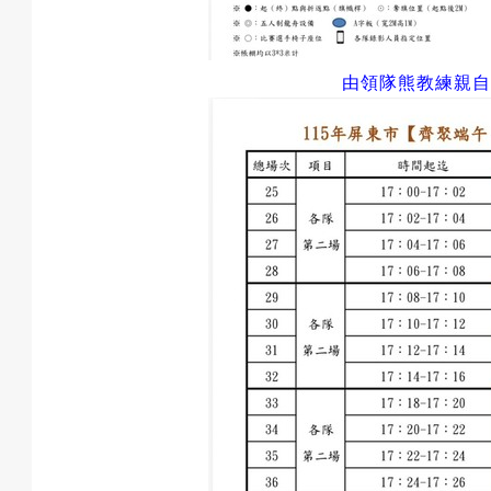
動
由領隊熊教練親自
項
目
遊