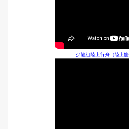
少龍組
陸上行舟
（陸上龍