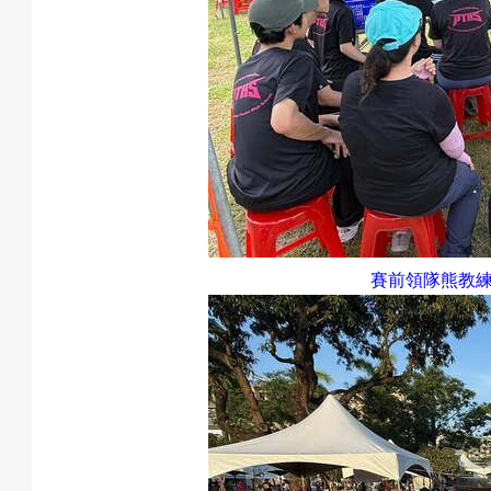
賽前領隊熊教