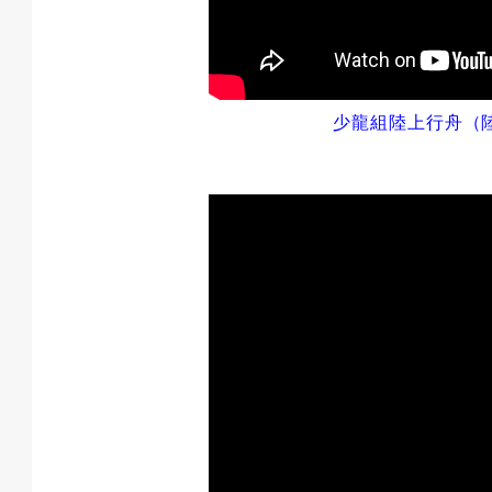
少龍組
陸上行舟
（