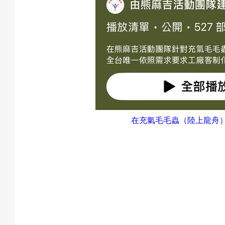
在充氣毛毛蟲（陸上龍舟