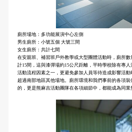
息
廁所場地：多功能展演中心左側
匯
男生廁所：小號五個
大號三間
女生廁所：共計七間
在安親班、補習班戶外教學或大型團體活動時，廁所數
計
15
間，這與漆彈場約
15
公尺距離，平時學校除有專人
款
活動流程因素之一，更避免參加人員等待造成影響活動
超過南部地區其他場地。廁所環境和我們事前的各項裝
的，更是熊麻吉活動團隊在各項細節中，都能成為同業
退
費