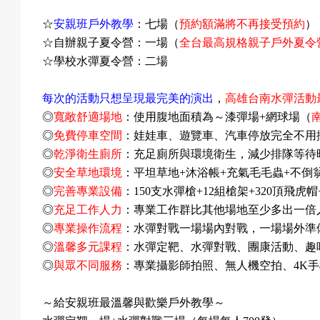
☆
安親班戶外教學
：七場（
預約額滿將不再接受預約
）
☆自辦親子夏令營：一場（
全台最高規格親子戶外夏令
動
☆學校水彈夏令營：二場
每次的活動只想呈現最完美的演出
，
高雄台南水彈活動
項
◎
寬敞舒適場地
：使用腹地面積為～漆彈場
+
網球場（
◎
免費停車空間
：娃娃車、遊覽車、汽車停放完全不用
◎
乾淨衛生廁所
：充足廁所與環境衛生，減少排隊等待
◎
安全草地環境
：平坦草地
+
沐浴帳
+
充氣毛毛蟲
+
不倒
目
◎
完善專業設備
：
150
支水彈槍
+12
組槍架
+320
頂飛虎帽
◎
充足工作人力
：專業工作群比其他場地至少多出一倍
◎
專業操作流程
：水彈對戰一場場內對戰，一場場外準
◎
溫馨多元課程
：水彈定靶、水彈對戰、團康活動、趣
遊
◎
與眾不同服務
：專業攝影師拍照、無人機空拍、
4K
手
～給安親班最溫馨與歡樂戶外教學～