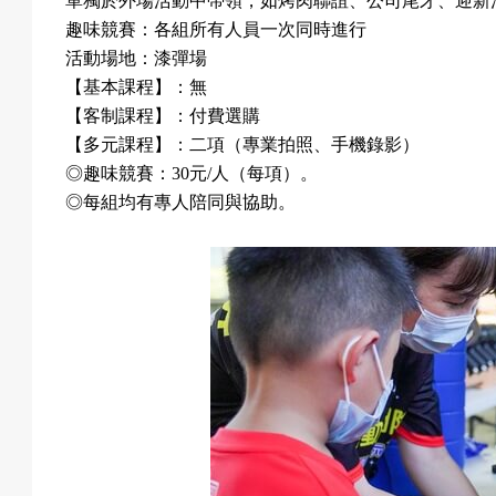
單獨於外場活動中帶領，如烤肉聯誼、公司尾牙、迎新
趣味競賽：各組所有人員一次同時進行
活動場地：漆彈場
【基本課程】：無
【客制課程】：付費選購
【多元課程】：二項（專業拍照、手機錄影）
◎
趣味競賽：
30
元
/
人（每項）。
◎
每組均有專人陪同與協助。