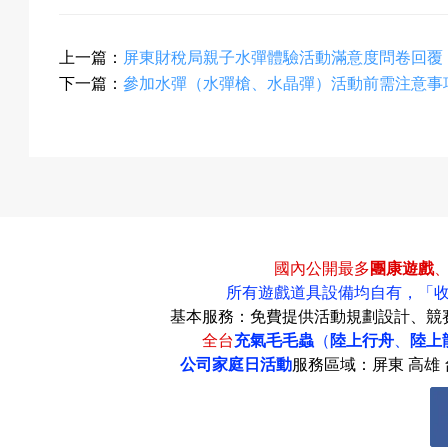
上一篇：
屏東財稅局親子水彈體驗活動滿意度問卷回覆
下一篇：
參加水彈（水彈槍、水晶彈）活動前需注意事
國內公開最多
團康遊戲
所有遊戲道具設備均自有，
「
基本服務：免費提供活動規劃設計、競
全台
充氣毛毛蟲
（
陸上行舟
、
陸上
公司家庭日活動
服務區域：屏東 高雄 台