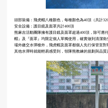
頭部裝備：飛虎帽八種顏色，每種顏色為
40
頂（共計
32
安全設備：護目鏡及面罩共計
400
頂
熊麻吉活動團隊擁有護目鏡及面罩超過
400
頂，除可應
帽』及『面罩』均限定個人單獨使用，確實做到清潔衛
場外繳交水彈槍外，飛虎帽及面罩都個人先行保管至對
其他水彈時就能輕易感受到，領隊熊教練的規劃與品質