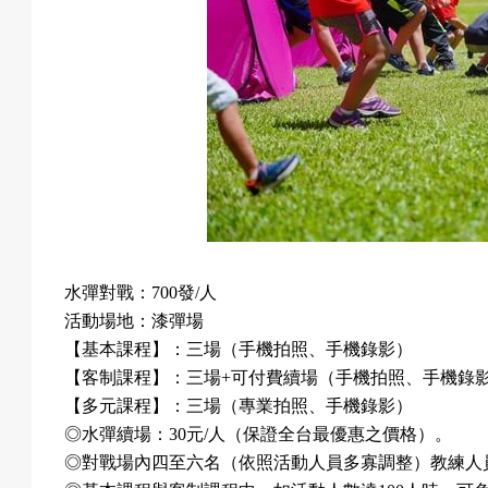
水彈對戰：
700
發
/
人
活動場地：漆彈場
【基本課程】：三場（手機拍照、手機錄影）
【客制課程】：三場
+
可付費續場（手機拍照、手機錄
【多元課程】：三場（專業拍照、手機錄影）
◎
水彈續場：
30
元
/
人（保證全台最優惠之價格）。
◎
對戰場內四至六名（依照活動人員多寡調整）教練人