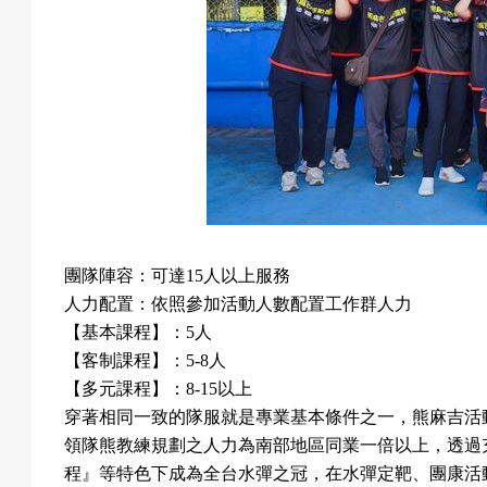
團隊陣容：可達
15
人以上服務
人力配置：依照參加活動人數配置工作群人力
【基本課程】：
5
人
【客制課程】：
5-8
人
【多元課程】：
8-15
以上
穿著相同一致的隊服就是專業基本條件之一，熊麻吉活
領隊熊教練規劃之人力為南部地區同業一倍以上，透過
程』等特色下成為全台水彈之冠，在水彈定靶、團康活