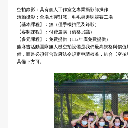
空拍錄影：具有個人工作室之專業攝影師操作
活動攝影：全場水彈對戰、毛毛蟲趣味競賽二場
【基本課程】：無（僅手機拍照及錄影）
【客制課程】：付費選購（價格另議）
【多元課程】：免費提供（
112
年底免費提供）
熊麻吉活動團隊無人機空拍設備是我們最高規格與價值
備，而是必須符合政府法令規定申請核准，結合【空拍
具備下方可。