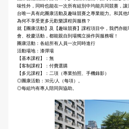
味性外，同時也能在一次所有組別中均能共同競賽，讓
台唯一具有此團康活動及趣味競賽之專業能力。和其他
為何不享受更多元歡樂課程與服務？
就【團康活動】及【趣味競賽】課程項目中，我們亦能
會、校慶活動，都能親自到場獨立操作與服務喔！
團康活動：各組所有人員一次同時進行
活動場地：漆彈場
【基本課程】：無
【客制課程】：付費選購
【多元課程】：二項（專業拍照、手機錄影）
◎
團康活動：
30
元
/
人（每項）。
◎
每組均有專人陪同與協助。