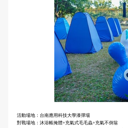
預
約
活
動
活動場地：台南應用科技大學漆彈場
對戰場地：沐浴帳掩體
+
充氣式毛毛蟲
+
充氣不倒翁