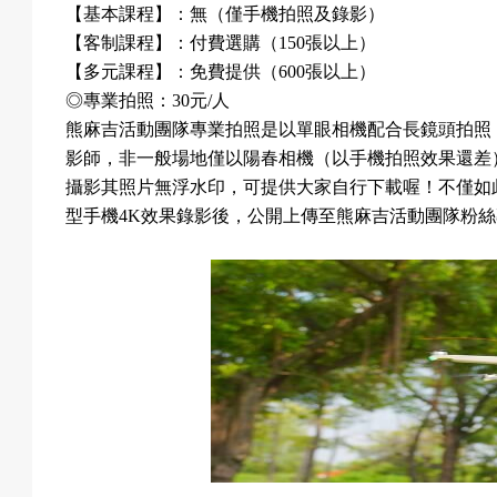
【基本課程】：無（僅手機拍照及錄影）
【客制課程】：付費選購（
150
張以上）
【多元課程】：免費提供（
600
張以上）
◎
專業拍照：
30
元
/
人
熊麻吉活動團隊專業拍照是以單眼相機配合長鏡頭拍照
影師，非一般場地僅以陽春相機（以手機拍照效果還差
攝影其照片無浮水印，可提供大家自行下載喔！不僅如
型手機
4K
效果錄影後，公開上傳至熊麻吉活動團隊粉絲