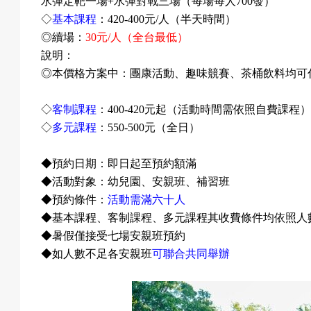
水彈定靶一場
+
水彈對戰三場（每場每人
700
發）
戲
◇
基本課程
：
420-400
元
/
人（半天時間）
◎續場：
30
元
/
人（全台最低）
說明：
◎本價格方案中：團康活動、趣味競賽、茶桶飲料均可
選
◇
客制課程
：
400-420
元起（活動時間需依照自費課程
◇
多元課程
：
550-500
元（全日）
擇
◆預約日期：即日起至預約額滿
◆活動對象：幼兒園、安親班、補習班
◆預約條件：
活動需滿六十人
◆基本課程、客制課程、多元課程其收費條件均依照人
活
◆暑假僅接受七場安親班預約
◆如人數不足各安親班
可聯合共同舉辦
動