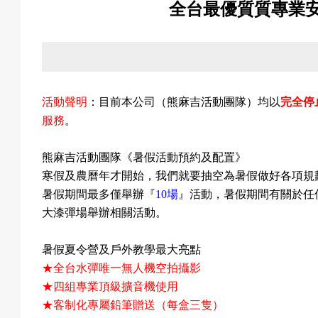
全台最優質質專業
關
於
活動聲明
：目前本公司（熊麻吉活動團隊）均以
完全停
服務
。
我
熊麻吉活動團隊《暑假活動預約及配置》
寒假及農曆年才開始，我們就要抽空為暑假做好各項規
暑假期間最多僅舉辦『
10
場
』活動，暑假期間有關於任
大漆彈場舉辦相關活動。
們
暑假夏令營及戶外教學最大亮點
★全台水彈唯一無人機空拍攝影
★四組專業頂級擴音機使用
活
★客制化專屬鉛筆贈送（每盒三隻）