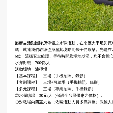
熊麻吉活動團隊所帶領之水彈活動，在南應大平坦與寬
戰，就連我們教練也身歷其境陪同孩子們歡樂。光是在
6
位，這樣安全維護、等待時間及場地狀況，您不會擔
水彈對戰：
700
發
/
人
活動場地：漆彈場
【基本課程】：三場（手機拍照、錄影）
【客制課程】：三場
+
可續場（手機拍照、錄影）
【多元課程】：三場（專業拍照、手機錄影）
◎
水彈續場：
30
元
/
人（保證全台最優惠之價格）。
◎
對戰場內四至六名（依照活動人員多寡調整）教練人