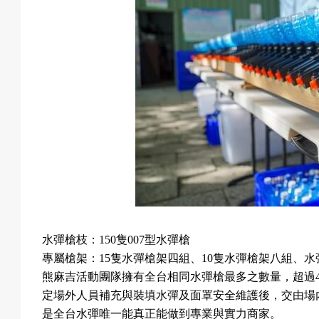
水彈槍枝：
150
隻
007
型水彈槍
專屬槍架：
15
隻水彈槍架四組、
10
隻水彈槍架八組、水
熊麻吉活動團隊擁有全台相同水彈槍最多之數量，超過
定場外人員補充與裝填水彈及面罩安全維護後，交由場
是全台水彈唯一能真正能做到專業與實力商家。