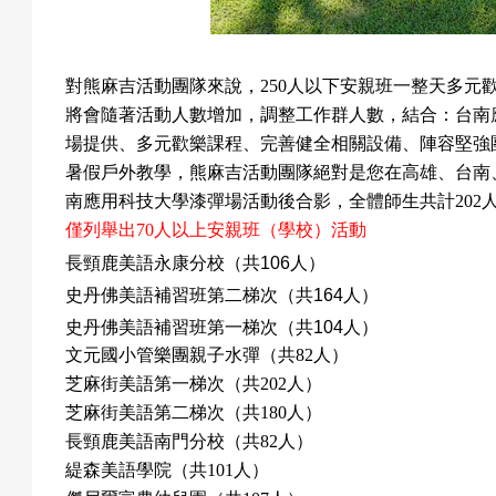
對熊麻吉活動團隊來說，
250
人以下安親班一整天多元
將會隨著活動人數增加，調整工作群人數，結合：台南
場提供、多元歡樂課程、完善健全相關設備、陣容堅強
暑假戶外教學，熊麻吉活動團隊絕對是您在高雄、台南
南應用科技大學漆彈場活動後合影，全體師生共計
202
僅列舉出
70
人以上安親班（學校）活動
長頸鹿美語永康分校（共
106
人）
史丹佛美語補習班第二梯次（共
164
人）
史丹佛美語補習班第一梯次（共
104
人）
文元國小管樂團親子水彈（共
82
人）
芝麻街美語第一梯次（共
202
人）
芝麻街美語第二梯次（共
180
人）
長頸鹿美語南門分校（共
82
人）
緹森美語學院（共
101
人）