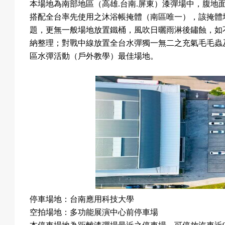
本場地為南部地區（高雄
.
台南
.
屏東）漆彈場中，腹地
成
搭配全台率先使用之沐浴帳掩體（南區唯一），該掩體
題，更無一般場地放置鐵桶，風吹日曬雨淋後鏽蝕，如
納整理；對戰中線放置全台水彈獨一無二之充氣毛毛蟲
區水彈活動（戶外教學）最佳場地。
果
校
慶
停車場地：台南應用科技大學
活
空拍場地：多功能展演中心前停車場