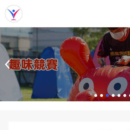
網
站
首
頁