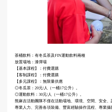
茶桶飲料：有冬瓜茶及
FIN
運動飲料兩種
放置場地：漆彈場
【基本課程】：付費選購
【客制課程】：付費選購
【多元課程】：無限量供應
◎
冬瓜茶：
20
元
/
人（一桶
17
公升）。
◎
運動飲料：
30
元
/
人（一桶
17
公升）。
熊麻吉活動團隊不僅在活動場地、環境、空間、安全、
專業人力、完善各項裝備、豐富經驗操作流程、專業攝