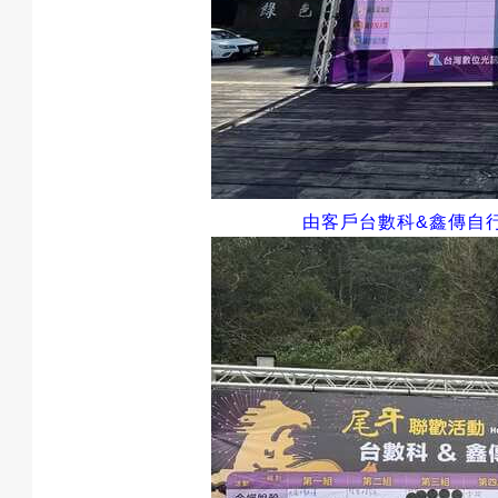
戲
選
由客戶台數科
&
鑫傳自
擇
活
動