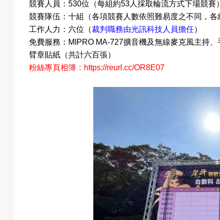
競賽人員：530位（每組約53人採取輪流方式下場競賽
競賽隊伍：十組（各項競賽人數依照難易度之不同，各組
工作人力：六位（
裁判職務由光訊科技人員擔任
）
動
免費服務：MIPRO MA-727擴音機及無線麥克風
臂章貼紙（共計六百張）
粉絲專頁相簿：
https://reurl.cc/OR8E07
項
目
遊