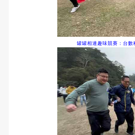
罐罐相連
趣味競賽：台數