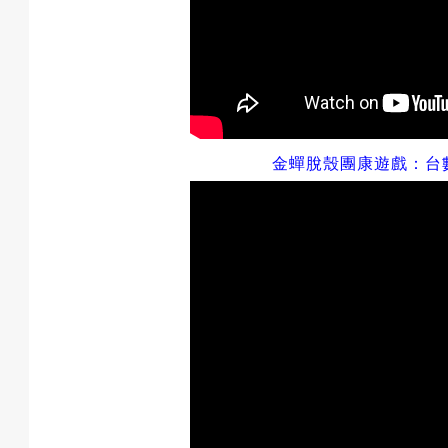
金蟬脫殼團康遊戲：
台