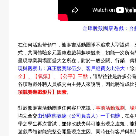
金蟬脫殼團康遊戲
：
台
在任何活動帶領中，熊麻吉活動團隊不追求大型設備，
式，共同體驗多元團康遊戲與趣味競賽，如能一次所有
呈現專業與場面盛大之所在，對於一般公關、行銷、傳
現與觀察出：真正競賽隊伍少、客戶經費支出浩大
！
除
全
】
、
【
氣氛
】
、
【
公平
】三點
，這點往往是許多公
各項遊戲外聘人員或交由主持人來說明，因此將造成比
項競賽遊戲影片】因素
。
對於熊麻吉活動團隊任何客戶來說，
事前活動規劃、場
均完全交
由領隊熊教練（公司負責人）一手包辦
，在各
學之學生再次嘗試，並修改缺失與可能出現之違規，能
遊戲帶領都能完整公開呈現之主因。同時任何客戶與型