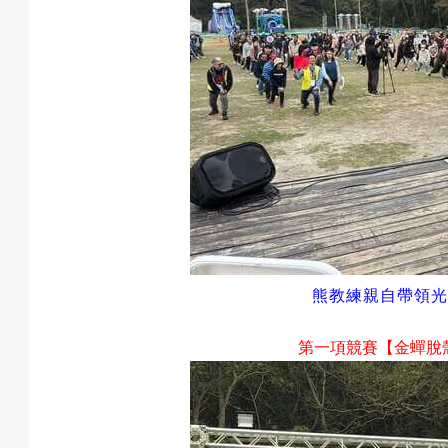
熊教練親自帶領光
第一項競賽
【金蟬脫