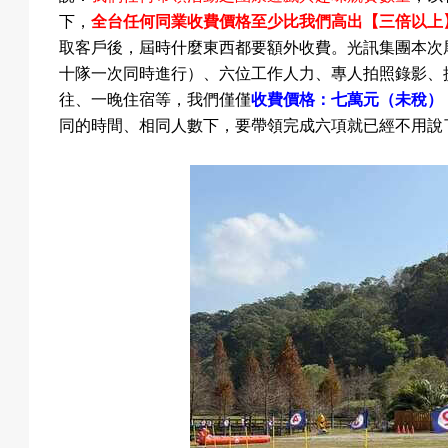
成
下，
全台任何同業收費價格至少比我們高出
【三倍以上
取客戶後，屆時什麼東西都要額外收費。光訊集團本次
十隊一次同時進行）、六位工作人力、專人拍照錄影、
往
、一晚住宿等
，我們僅僅
收費價格：七萬元（未稅）
果
同的時間
、相同人數下，
要帶領完成六項就已經不用說
校
慶
活