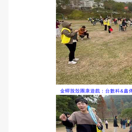
金蟬脫殼團康遊戲：
台數科
&
鑫