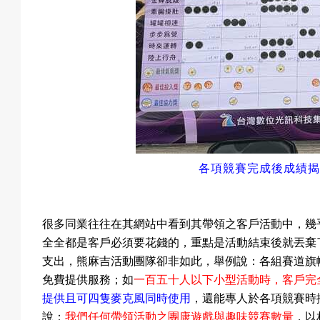
預
約
各項競賽完成後成績揭
活
很多同業往往在其網站中看到其帶領之客戶活動中，幾
全全都是客戶必須要花錢的，重點是活動結束後就丟棄
支出，熊麻吉活動團隊卻非如此，舉例說：各組賽道旗
動
免費提供服務
；如
一百五十人以下小型活動時，客戶完
提供且可四隻麥克風同時使用
，還能專人於各項競賽時
說：
我們任何帶領活動之團康遊戲與趣味競賽數量
，以