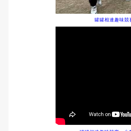
罐罐相連
趣味競