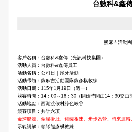
台數科&鑫
關
於
熊麻吉活動團
客戶名稱：台數科&鑫傳（光訊科技集團）
我
活動人員：台數科&鑫傳員工
活動名稱：公司日｜尾牙活動
活動帶領：熊麻吉活動團隊熊彥棋教練
活動日期：115年1月19日（週一）
們
競賽時間：14：00～16：30（開始時間由14：30交
活動地點：西湖渡假村綠色峽谷
競賽項目：共計六項
金蟬脫殼、牽腸掛肚、罐罐相連、步步為營、時來運轉
活
示範講解：領隊熊彥棋教練