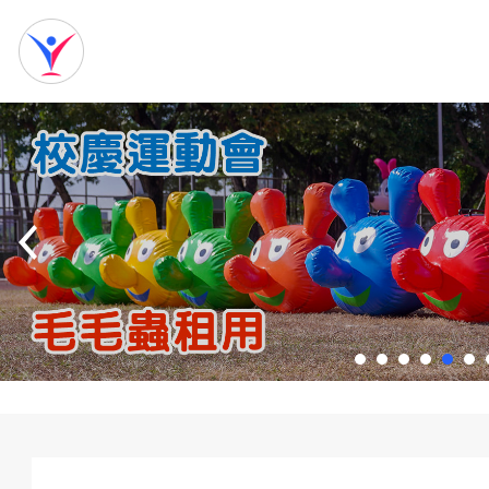
網
站
首
頁