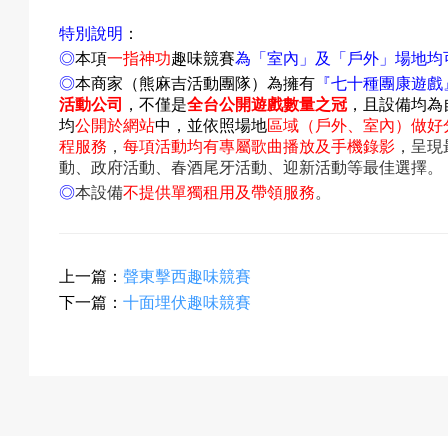
特別說明
：
◎
本項
一指神功
趣味競賽
為「室內」及「戶外」場地均
預
◎
本商家（熊麻吉活動團隊）為擁有
『
七十種團康遊戲
活動公司
，不僅是
全台公開遊戲數量之冠
，且設備均為
均
公開於網站
中
，並依照場地
區域（戶外、室內）做好
程服務
，
每項活動均有專屬歌曲播放及手機錄影
，呈現
動、政府活動、春酒尾牙活動、迎新活動等最佳選擇。
約
◎
本設備
不提供單獨租用及帶領服務
。
活
上一篇：
聲東擊西趣味競賽
下一篇：
十面埋伏趣味競賽
動