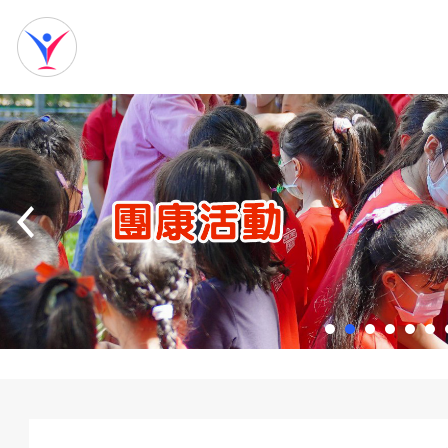
網
站
首
頁