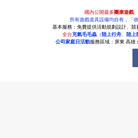
成
國內公開最多
團康遊戲
所有遊戲道具設備均自有，
「
基本服務：免費提供活動規劃設計、競
全台
充氣毛毛蟲
（
陸上行舟
、
陸上
果
公司家庭日活動
服務區域：屏東 高雄 台
校
慶
活