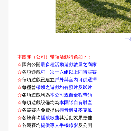
戲
選
一
本團隊（公司）帶領活動特色如下：
擇
☆
國內公開
最多種活動遊戲數量之商家
☆
各項遊戲
可一次十六組以上同時競賽
☆
每項遊戲已建立
戶外與室內可供選擇
☆
每種曾
帶領之遊戲均有照片及影片
活
☆
各項遊戲均為
本公司親自全程帶領
☆
每項遊戲設備均為
本團隊自有財產
☆
各競賽均免費提供
擴音機及麥克風
☆
各競賽均
播放歌曲
其活動效果更佳
動
☆
各競賽均
提供專人手機錄影
及公開