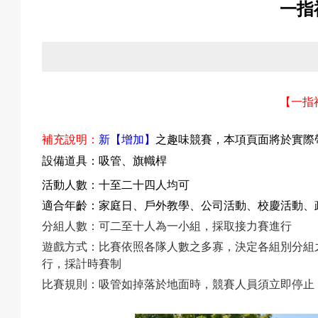
一指
關
於
【
一指
補充說明
：
新【增加】
之趣味競賽，本項頁面將於實際
我
設備道具：吸管
、旗幟桿
活動人數：十至二十四人均可
適合年齡：
家庭日
、戶外教學
、
公司活動
、校慶
活動
、
們
分組人數：可二至十人為一小組，採取接力賽進行
遊戲
方式：比賽依照各隊人數之多寡，決定各組別分組
行，採計時賽制
比賽規則：吸管如掉落於地面時，競賽人員須立即停止
活