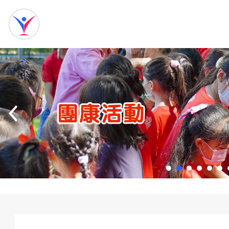
網
站
首
頁