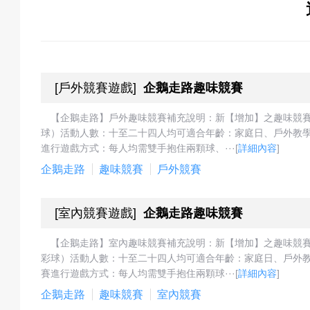
關
於
[
戶外競賽遊戲
]
企鵝走路趣味競賽
【企鵝走路】戶外趣味競賽補充說明：新【增加】之趣味競
球）活動人數：十至二十四人均可適合年齡：家庭日、戶外教
我
進行遊戲方式：每人均需雙手抱住兩顆球、···
[
詳細內容
]
企鵝走路
趣味競賽
戶外競賽
[
室內競賽遊戲
]
企鵝走路趣味競賽
們
【企鵝走路】室內趣味競賽補充說明：新【增加】之趣味競
彩球）活動人數：十至二十四人均可適合年齡：家庭日、戶外
賽進行遊戲方式：每人均需雙手抱住兩顆球···
[
詳細內容
]
活
企鵝走路
趣味競賽
室內競賽