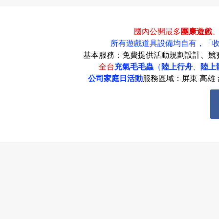
動
國內公開最多
團康遊戲
所有遊戲道具設備均自有，
「
基本服務：免費提供活動規劃設計、競
全台
充氣毛毛蟲
（
陸上行舟
、
陸上
公司家庭日活動
服務區域：屏東 高雄 台
項
目
遊