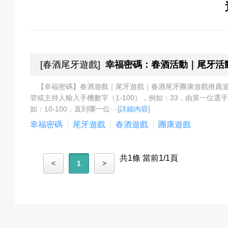
關
於
[
春酒尾牙遊戲
]
幸福密碼：春酒活動｜尾牙活
【幸福密碼】春酒遊戲｜尾牙遊戲｜春酒尾牙團康遊戲推薦
管或主持人輸入手機數字（1-100），例如：33，由第一位選
我
如：10-100，直到哪一位···
[
詳細內容
]
幸福密碼
尾牙遊戲
春酒遊戲
團康遊戲
們
共1條 當前1/1頁
<
1
>
活