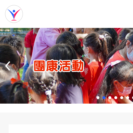
網
站
首
頁