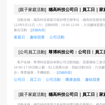
[
親子家庭活動
]
穗高科技公司日｜員工日｜家
動
活動名稱：穗高科技家庭日龍好哩主辦單位：穗高科技股份
113年5月11日（六）活動時間：10:00-12:00 ：六項趣味競
麻吉活動···
[
詳細內容
]
家庭日
趣味競賽
公司活動
項
[
公司員工活動
]
尊博科技公司：公司日︱員工
目
客戶名稱：尊博科技股份有限公司活動地點：苗栗橘舍三食活
15:00-17:00活動人數：81人競賽分組：四組活動項目
步）專業服務：手機錄影、···
[
詳細內容
]
公司日
員工日
公司活動
團康遊戲
趣味競賽
遊
[
親子家庭活動
]
穗高科技公司日｜員工日｜家
活動名稱：穗高科技家庭日幸福龍好哩活動主辦單位：穗高