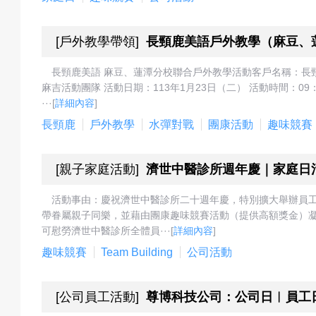
[
戶外教學帶領
]
長頸鹿美語戶外教學（麻豆、
動
長頸鹿美語 麻豆、蓮潭分校聯合戶外教學活動客戶名稱：長
麻吉活動團隊 活動日期：113年1月23日（二） 活動時間：09
···
[
詳細內容
]
最
長頸鹿
戶外教學
水彈對戰
團康活動
趣味競賽
[
親子家庭活動
]
濟世中醫診所週年慶｜家庭日
新
活動事由：慶祝濟世中醫診所二十週年慶，特別擴大舉辦員工歡樂
帶眷屬親子同樂，並藉由團康趣味競賽活動（提供高額獎金）
可慰勞濟世中醫診所全體員···
[
詳細內容
]
趣味競賽
Team Building
公司活動
消
[
公司員工活動
]
尊博科技公司：公司日︱員工