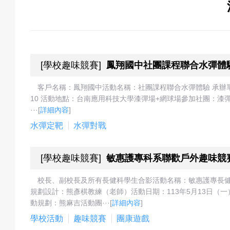
關
於
[
學校趣味競賽
]
鳳翔國中社團課程聯合水彈體
客戶名稱：鳳翔國中活動名稱：社團課程聯合水彈體驗 承辦單位
10 活動地點：台南應用科技大學漆彈場+網球場參加社團：漆
我
···
[
詳細內容
]
水彈定靶
水彈對戰
[
學校趣味競賽
]
敏惠護專科系聯歡戶外趣味競
們
校長、副校長及所有長健科學生合影活動名稱：敏惠護專長
規劃設計：熊彥棋教練（老師）活動日期：113年5月13日（一）
動規劃：熊麻吉活動團···
[
詳細內容
]
活
學校活動
趣味競賽
團康遊戲