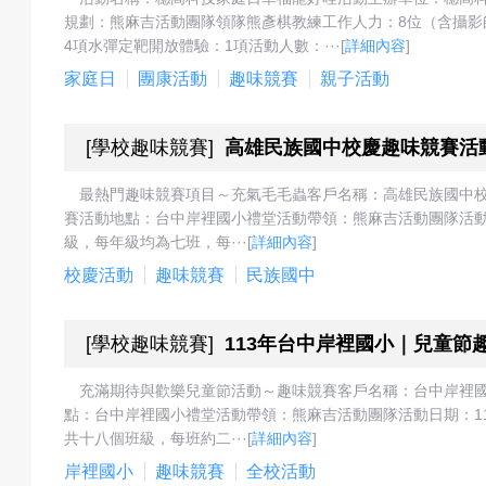
戲
規劃：熊麻吉活動團隊領隊熊彥棋教練工作人力：8位（含攝影
4項水彈定靶開放體驗：1項活動人數：···
[
詳細內容
]
家庭日
團康活動
趣味競賽
親子活動
選
[
學校趣味競賽
]
高雄民族國中校慶趣味競賽活
最熱門趣味競賽項目～充氣毛毛蟲客戶名稱：高雄民族國中校
賽活動地點：台中岸裡國小禮堂活動帶領：熊麻吉活動團隊活動日期：
擇
級，每年級均為七班，每···
[
詳細內容
]
校慶活動
趣味競賽
民族國中
[
學校趣味競賽
]
113年台中岸裡國小｜兒童節
活
充滿期待與歡樂兒童節活動～趣味競賽客戶名稱：台中岸裡
點：台中岸裡國小禮堂活動帶領：熊麻吉活動團隊活動日期：113年
共十八個班級，每班約二···
[
詳細內容
]
動
岸裡國小
趣味競賽
全校活動