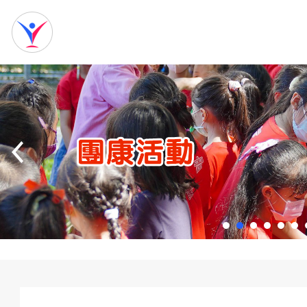
網
站
首
頁