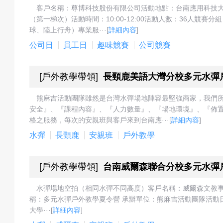
客戶名稱：尊博科技股份有限公司活動地點：台南應用科技大學
息
（第一梯次）活動時間：10:00-12:00活動人數：36人
球、陸上行舟）專業服···
[
詳細內容
]
公司日
員工日
趣味競賽
公司競賽
匯
[
戶外教學帶領
]
長頸鹿美語大灣分校多元水彈
熊麻吉活動團隊雖然是台灣水彈場地陣容最堅強商家，我們
安全』、『課程內容』、『人力數量』、『場地環境』、『佈
款
格之服務，每次的安親班與客戶來到台南應···
[
詳細內容
]
水彈
長頸鹿
安親班
戶外教學
退
[
戶外教學帶領
]
台南威爾森聯合分校多元水彈
水彈場地空拍（相同水彈不同高度）客戶名稱：威爾森文教
稱：多元水彈戶外教學夏令營 承辦單位：熊麻吉活動團隊活動日期：
大學···
[
詳細內容
]
費