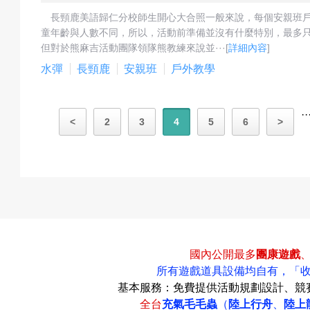
長頸鹿美語歸仁分校師生開心大合照一般來說，每個安親班
童年齡與人數不同，所以，活動前準備並沒有什麼特別，最多只
但對於熊麻吉活動團隊領隊熊教練來說並···
[
詳細內容
]
水彈
長頸鹿
安親班
戶外教學
··
<
2
3
4
5
6
>
國內公開最多
團康遊戲
所有遊戲道具設備均自有，
「
基本服務：免費提供活動規劃設計、競
全台
充氣毛毛蟲
（
陸上行舟
、
陸上