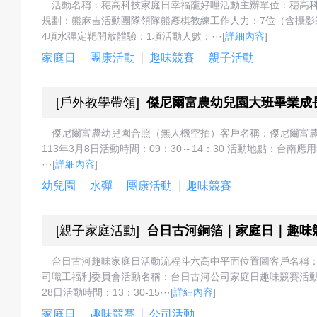
活動名稱：穗高科技家庭日幸福龍好哩活動主辦單位：穗高
成
規劃：熊麻吉活動團隊領隊熊彥棋教練工作人力：7位（含攝影
4項水彈定靶開放體驗：1項活動人數：···
[
詳細內容
]
家庭日
團康活動
趣味競賽
親子活動
果
[
戶外教學帶領
]
傑尼爾富農幼兒園大班畢業成
傑尼爾富農幼兒園合照（無人機空拍）客戶名稱：傑尼爾富農
113年3月8日活動時間：09：30～14：30 活動地點：台
校
···
[
詳細內容
]
幼兒園
水彈
團康活動
趣味競賽
慶
[
親子家庭活動
]
台日古河銅箔｜家庭日｜趣味
台日古河趣味家庭日活動流程斗六高中平面位置圖客戶名稱：
司職工福利委員會活動名稱：台日古河公司家庭日趣味競賽活動
28日活動時間：13：30-15···
[
詳細內容
]
活
家庭日
趣味競賽
公司活動