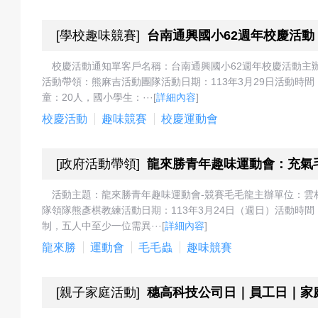
[
學校趣味競賽
]
台南通興國小62週年校慶活
預
校慶活動通知單客戶名稱：台南通興國小62週年校慶活動主
活動帶領：熊麻吉活動團隊活動日期：113年3月29日活動時間：
童：20人，國小學生：···
[
詳細內容
]
校慶活動
趣味競賽
校慶運動會
約
[
政府活動帶領
]
龍來勝青年趣味運動會：充氣
活
活動主題：龍來勝青年趣味運動會-競賽毛毛龍主辦單位：雲
隊領隊熊彥棋教練活動日期：113年3月24日（週日）活動時間
制，五人中至少一位需異···
[
詳細內容
]
龍來勝
運動會
毛毛蟲
趣味競賽
動
[
親子家庭活動
]
穗高科技公司日｜員工日｜家