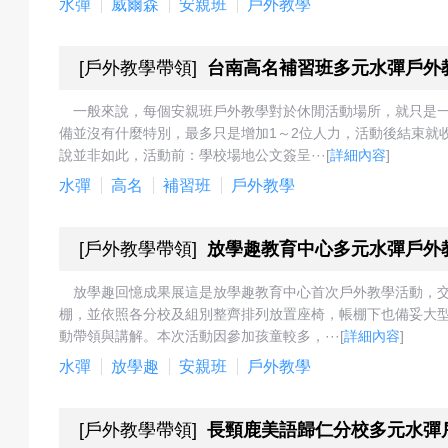
水彈
威爾森
安親班
戶外教學
[
戶外教學帶領
]
台南高名補習班多元水彈戶外
一般來說，每個安親班戶外教學對於休閒活動場所，就只是
備並沒有什麼特別，最多只是增加1～2位人力，活動後結束就
說並非如此，活動前：學校場地公文簽呈···
[
詳細內容
]
水彈
高名
補習班
戶外教學
[
戶外教學帶領
]
放學趣教育中心多元水彈戶外
放學趣回憶成果展這是放學趣教育中心首次戶外教學活動，
棚，並依照各分校及組別整齊排列放置座椅，帳棚下也備妥大
動帶領與講解。本次活動因參加孩童較多，···
[
詳細內容
]
水彈
放學趣
安親班
戶外教學
[
戶外教學帶領
]
長頸鹿美語歸仁分校多元水彈